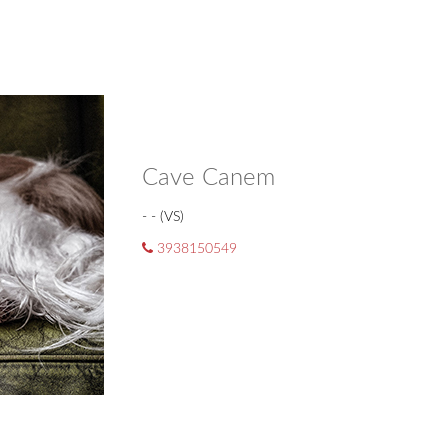
Cave Canem
- - (VS)
3938150549