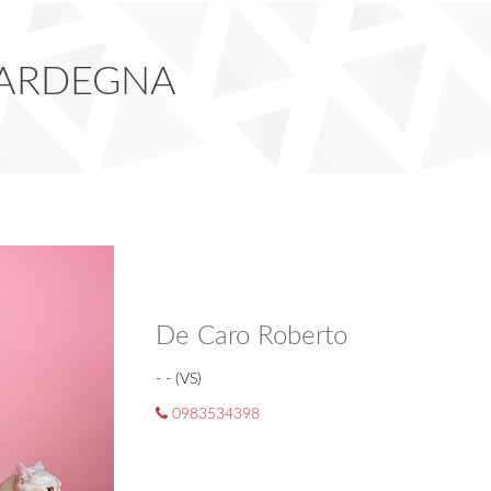
n SARDEGNA
De Caro Roberto
- - (VS)
0983534398