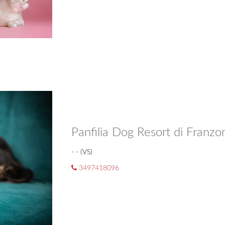
Panfilia Dog Resort di Franzo
- - (VS)
3497418096