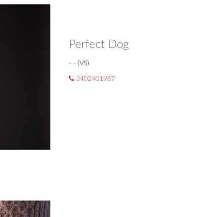
Perfect Dog
- - (VS)
3402401987