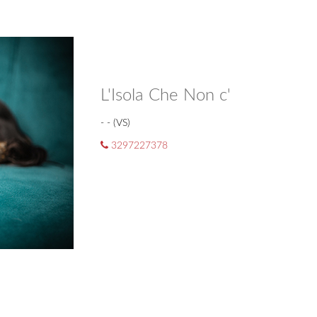
L'Isola Che Non c'
- - (VS)
3297227378