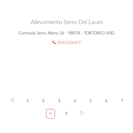
Allevamento Serro Del Lauro
Contrada Serro Alloro 26 - 98078 - TORTORICI (ME)
0941526407
1
2
3
4
5
6
7
8
9