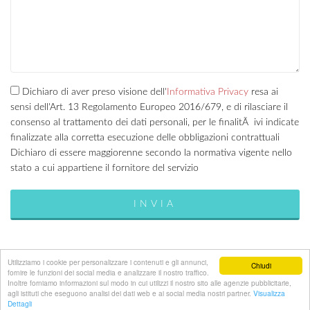
Dichiaro di aver preso visione dell'
Informativa Privacy
resa ai
sensi dell'Art. 13 Regolamento Europeo 2016/679, e di rilasciare il
consenso al trattamento dei dati personali, per le finalitÃ ivi indicate
finalizzate alla corretta esecuzione delle obbligazioni contrattuali
Dichiaro di essere maggiorenne secondo la normativa vigente nello
stato a cui appartiene il fornitore del servizio
Utilizziamo i cookie per personalizzare i contenuti e gli annunci,
Chiudi
fornire le funzioni dei social media e analizzare il nostro traffico.
Publinord srl - Bologna - P.I. 03072200375 - REA BO
Inoltre forniamo informazioni sul modo in cui utilizzi il nostro sito alle agenzie pubblicitarie,
262516
agli istituti che eseguono analisi dei dati web e ai social media nostri partner.
Visualizza
Dettagli