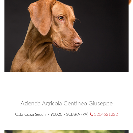
Azienda Agricola Centineo Giuseppe
C.da Cozzi Secchi - 90020 - SCIARA (PA)
3204521222