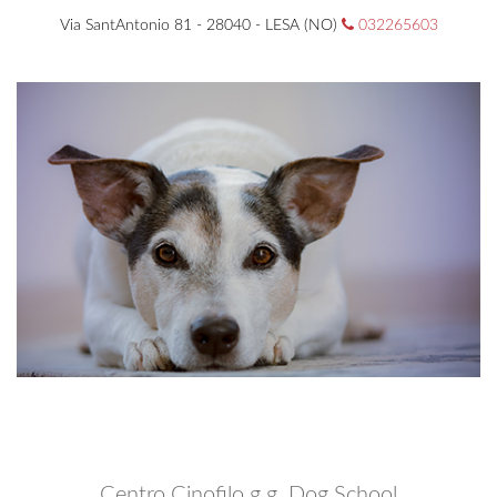
Via SantAntonio 81 - 28040 - LESA (NO)
032265603
Centro Cinofilo g.g. Dog School