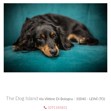
The Dog Island
Via Vittime Di Bologna - 10040 - LEINÌ (TO)
3291185831