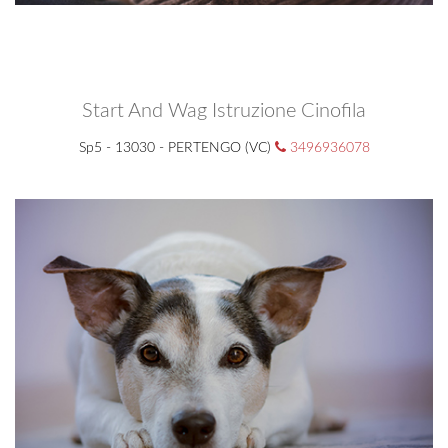
Start And Wag Istruzione Cinofila
Sp5 - 13030 - PERTENGO (VC)
3496936078