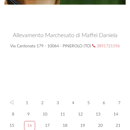
Allevamento Marchesato di Maffei Daniela
Via Cardonata 179 - 10064 - PINEROLO (TO)
3891721596
1
2
3
4
5
6
7
8
9
10
11
12
13
14
15
16
17
18
19
20
21