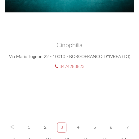
Cinophilia
Via Mario Tognon 22 - 10010 - BORGOFRANCO D''IVREA (TO)
3474283823
1
2
3
4
5
6
7