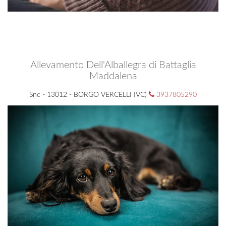
Allevamento Dell'Alballegra di Battaglia
Maddalena
Snc - 13012 - BORGO VERCELLI (VC)
3937805290